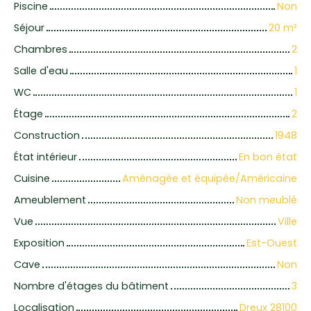
Piscine
Non
Séjour
20
m²
Chambres
2
Salle d'eau
1
WC
1
Étage
2
Construction
1948
État intérieur
En bon état
Cuisine
Aménagée et équipée/Américaine
Ameublement
Non meublé
Vue
Ville
Exposition
Est-Ouest
Cave
Non
Nombre d'étages du bâtiment
3
Localisation
Dreux 28100