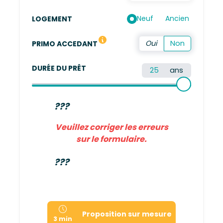
Neuf
Ancien
LOGEMENT
Vous n'avez pas été propriétaire de votre résidence 
PRIMO ACCEDANT
DURÉE DU PRÊT
ans
???
Veuillez corriger les erreurs
sur le formulaire.
???
Proposition sur mesure
3 min