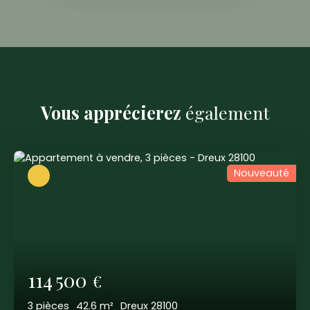
Vous apprécierez
également
Nouveauté
114 500
€
3
pièces
42.6
m²
Dreux 28100