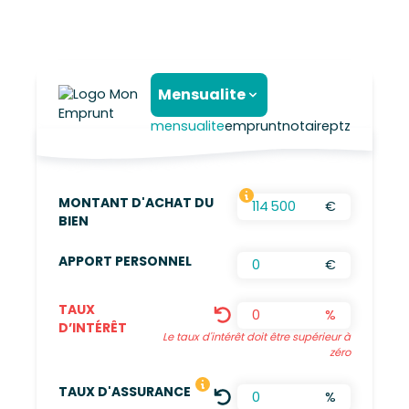
Mensualite
mensualite
emprunt
notaire
ptz
MONTANT D'ACHAT DU
€
FRAIS D’AGENCES INCLUS, FRAIS DE NOTAIRES
BIEN
APPORT PERSONNEL
€
TAUX
%
D’INTÉRÊT
Le taux d'intérêt doit être supérieur à
zéro
LE TAUX DÉFINI EST UNE MOYENN
TAUX D'ASSURANCE
%