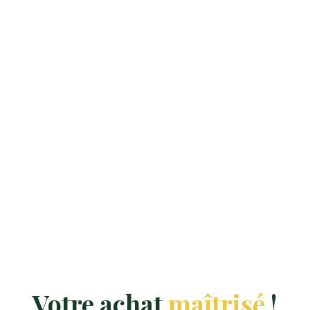
Votre achat
maîtrisé
!