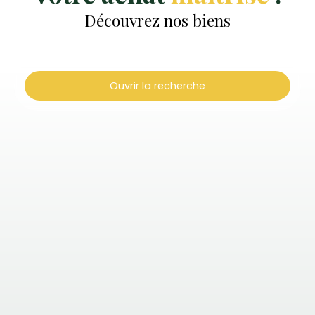
Découvrez nos biens
Ouvrir la recherche
Type d'offre
Vente
Type de bien
Maison
Localisation
Chartres (28000)
Budget max (€)
Surface min (m²)