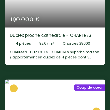
190 000
€
Duplex proche cathédrale - CHARTRES
4
pièces
92.67
m²
Chartres 28000
CHARMANT DUPLEX T4 - CHARTRES Superbe maison
/ appartement en duplex de 4 pièces dont 3
chambres situé dans le quartier Cathédrale /
Saint-André, à deux pas de toutes commodités.
🏠 Découvrez l'intérieur : Entrée,Cuisine
indépendante entièrement aménagée et
équipée,Un cellier,Séjour - Salle à manger,Salle
Coup de cœur
d'eau,WC indépendant. 🪜À l'étage : Un palier,Salle
de bains avec WC,3 chambres,Un dressing. 🏘️ À
propos de la copropriété Les appels de fonds
trimestriels de 310€/mois comprennent les
charges communes générales, les charges