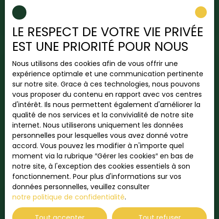
Bienvenue dans votre futur chez-vous ! Nous
mètresCommerces, grande surface et gare de
sommes ravis de vous présenter cette maison
Chartres à 15 min à piedN'hésitez pas à contacter
mitoyenne des deux cotés située dans un
votre agent au Nœud Pap' pour obtenir plus
LE RESPECT DE VOTRE VIE PRIVÉE
environnement calme et résidentiel, proche des
d'informations et visiter cette maison ! 🗝️
EST UNE PRIORITÉ POUR NOUS
grands axes, des commerces et des écoles.
Offrant de beaux espaces, et idéale pour une
Nous utilisons des cookies afin de vous offrir une
famille en quête de confort et tranquillité, cette
Exclusivité
expérience optimale et une communication pertinente
maison ne nécessitera que quelques petits
sur notre site. Grace à ces technologies, nous pouvons
rafraichissements pour être mise au goût du jour.
vous proposer du contenu en rapport avec vos centres
🏠 Découvrez au rez de chaussée : Entrée sur une
d'intérêt. Ils nous permettent également d'améliorer la
vaste espace de vie de plus de 30 m²Une cuisine
qualité de nos services et la convivialité de notre site
ouverte aménagée et équipéeUn WC🪜A l'étage :
internet. Nous utiliserons uniquement les données
Un palierDeux chambresUne salle de bainsUn WC
personnelles pour lesquelles vous avez donné votre
et BuanderieAu deuxième étage : Un palierDeux
accord. Vous pouvez les modifier à n'importe quel
chambresUne salle de bainsBureau 🌳Espace
moment via la rubrique ″Gérer les cookies″ en bas de
extérieur :Un jardin d'environ 50m²Un garage
219 000
notre site, à l'exception des cookies essentiels à son
privatif ⭐ Côté confort :Très bonne classification
€
fonctionnement. Pour plus d'informations sur vos
énergétiqueExposition Est - Ouest traversante 📍
données personnelles, veuillez consulter
L'emplacement : Située dans un quartier calme,
notre politique de confidentialité
.
cette maison est proche de toutes commodités.
Maison traditionelle 3 chambres sur sous
✕
À seulement 5 minutes à pied, vous trouverez une
🏆 DISTINCTION
sol
Élu
Tout accepter
Tout refuser
école primaire et un arrêt de bus, et à moins 5