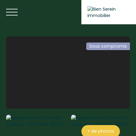
Sous compromis
ACCUEIL
NOS ANNONCES
NOS SERVICES
BLOG
Estimer votre bien
+ de photos