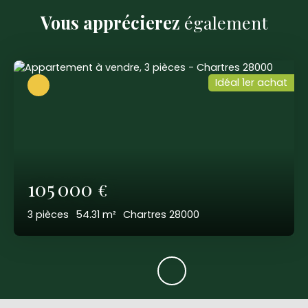
Vous apprécierez
également
Idéal 1er achat
105 000
€
3
pièces
54.31
m²
Chartres 28000