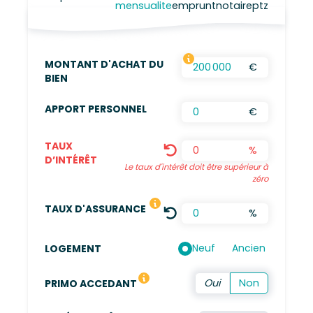
mensualite
emprunt
notaire
ptz
MONTANT D'ACHAT DU
€
FRAIS D’AGENCES INCLUS, FRAIS DE NOTAIRES
BIEN
APPORT PERSONNEL
€
TAUX
%
D’INTÉRÊT
Le taux d'intérêt doit être supérieur à
zéro
LE TAUX DÉFINI EST UNE MOYENN
TAUX D'ASSURANCE
%
Neuf
Ancien
LOGEMENT
Vous n'avez pas été propriétaire de votre résidence 
PRIMO ACCEDANT