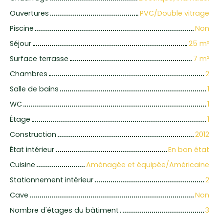
Ouvertures
PVC/Double vitrage
Piscine
Non
Séjour
25
m²
Surface terrasse
7
m²
Chambres
2
Salle de bains
1
WC
1
Étage
1
Construction
2012
État intérieur
En bon état
Cuisine
Aménagée et équipée/Américaine
Stationnement intérieur
2
Cave
Non
Nombre d'étages du bâtiment
3