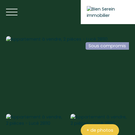
Sous compromis
ACCUEIL
NOS ANNONCES
NOS SERVICES
BLOG
Estimer votre bien
+ de photos