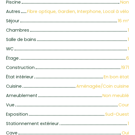
Piscine
Non
Autres
Fibre optique, Gardien, Interphone, Local à vélo
Séjour
16
m²
Chambres
1
Salle de bains
1
WC
1
Étage
6
Construction
1971
État intérieur
En bon état
Cuisine
Aménagée/Coin cuisine
Ameublement
Non meublé
Vue
Cour
Exposition
Sud-Ouest
Stationnement extérieur
1
Cave
Oui