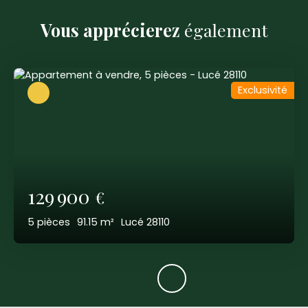
Vous apprécierez
également
Exclusivité
129 900
€
5
pièces
91.15
m²
Lucé 28110