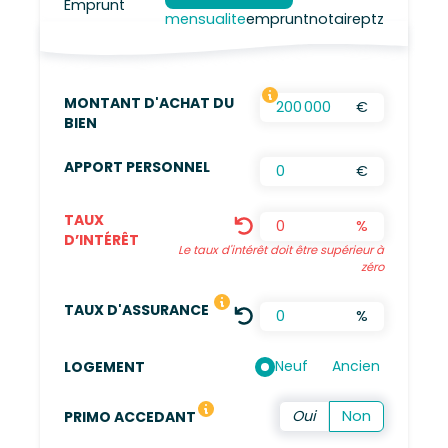
mensualite
emprunt
notaire
ptz
MONTANT D'ACHAT DU
€
FRAIS D’AGENCES INCLUS, FRAIS DE NOTAIRES
BIEN
APPORT PERSONNEL
€
TAUX
%
D’INTÉRÊT
Le taux d'intérêt doit être supérieur à
zéro
LE TAUX DÉFINI EST UNE MOYENN
TAUX D'ASSURANCE
%
Neuf
Ancien
LOGEMENT
Vous n'avez pas été propriétaire de votre résidence 
PRIMO ACCEDANT