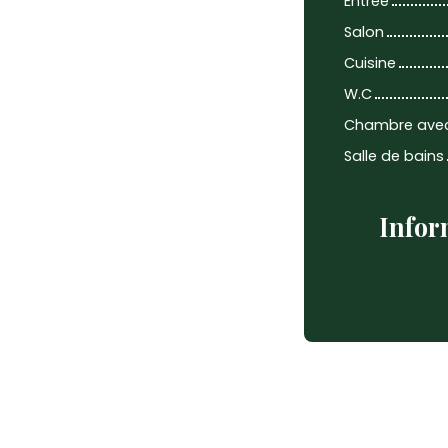
Entrée
Salon
Cuisine
W.C
Chambre ave
Salle de bains
Infor