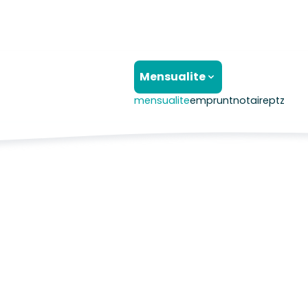
Mensualite
mensualite
emprunt
notaire
ptz
D’AGENCES INCLUS, FRAIS DE NOTAIRES ET BANQUES 
 EST UNE MOYENNE