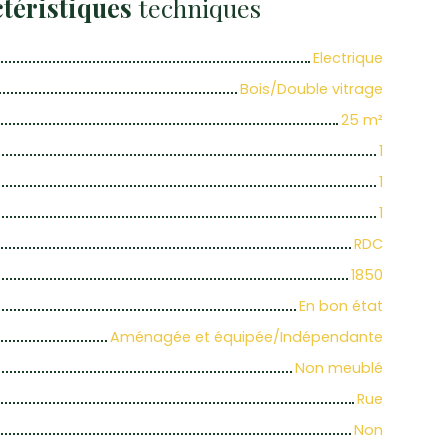
téristiques
techniques
Electrique
Bois/Double vitrage
25
m²
1
1
1
RDC
1850
En bon état
Aménagée et équipée/Indépendante
Non meublé
Rue
Non