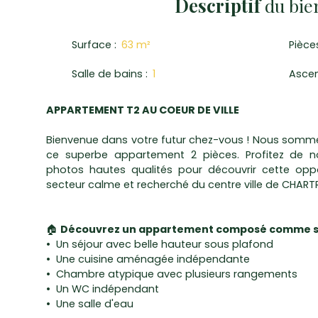
Descriptif
du bie
Surface
:
63
m²
Pièce
Salle de bains
:
1
Asce
APPARTEMENT T2 AU COEUR DE VILLE
Bienvenue dans votre futur chez-vous ! Nous somme
ce superbe appartement 2 pièces. Profitez de not
photos hautes qualités pour découvrir cette oppo
secteur calme et recherché du centre ville de CHARTR
🏠
Découvrez un appartement composé comme su
Un séjour avec belle hauteur sous plafond
Une cuisine aménagée indépendante
Chambre atypique avec plusieurs rangements
Un WC indépendant
Une salle d'eau