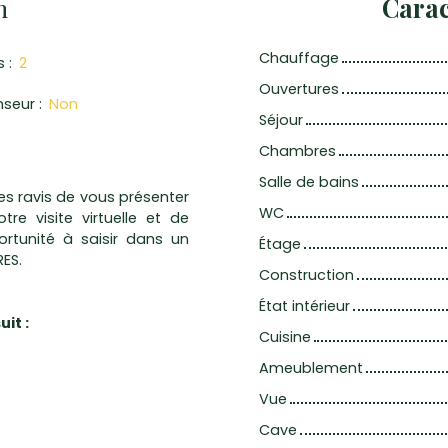
n
Carac
Chauffage
s
:
2
Ouvertures
nseur
:
Non
Séjour
Chambres
Salle de bains
s ravis de vous présenter
WC
re visite virtuelle et de
rtunité à saisir dans un
Étage
ES.
Construction
État intérieur
it :
Cuisine
Ameublement
Vue
Cave