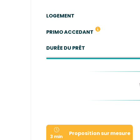
LOGEMENT
Vous n'avez pas été propriétaire de votre
PRIMO ACCEDANT
DURÉE DU PRÊT
Proposition sur mesure
3 min