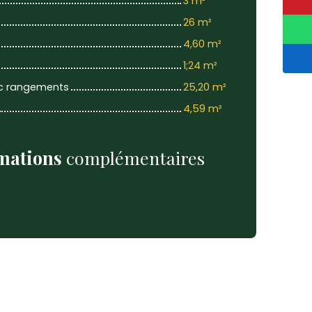
3 m²
26 m²
4,60 m²
1;24 m²
c rangements
25,20 m²
4,59 m²
mations
complémentaires