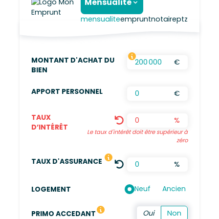
Mensualite
mensualite
emprunt
notaire
ptz
MONTANT D'ACHAT DU
€
FRAIS D’AGENCES INCLUS, FRAIS DE NOTAIRES
BIEN
APPORT PERSONNEL
€
TAUX
%
D’INTÉRÊT
Le taux d'intérêt doit être supérieur à
zéro
LE TAUX DÉFINI EST UNE MOYENN
TAUX D'ASSURANCE
%
Neuf
Ancien
LOGEMENT
Vous n'avez pas été propriétaire de votre résidence 
PRIMO ACCEDANT