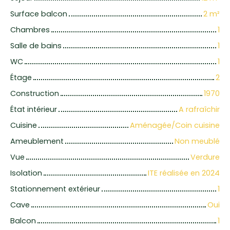
Surface balcon
2
m²
Chambres
1
Salle de bains
1
WC
1
Étage
2
Construction
1970
État intérieur
A rafraîchir
Cuisine
Aménagée/Coin cuisine
Ameublement
Non meublé
Vue
Verdure
Isolation
ITE réalisée en 2024
Stationnement extérieur
1
Cave
Oui
Balcon
1