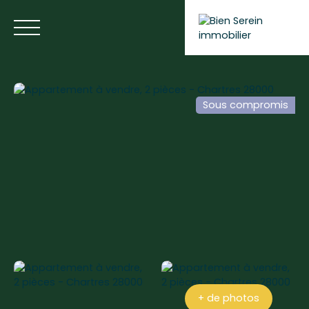
Sous compromis
ACCUEIL
NOS ANNONCES
NOS SERVICES
BLOG
Estimer votre bien
+ de photos