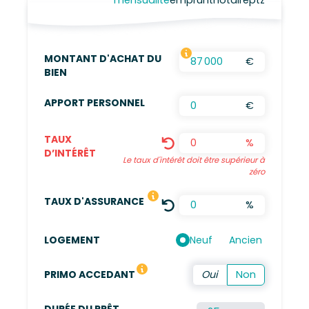
mensualite
emprunt
notaire
ptz
MONTANT D'ACHAT DU
€
FRAIS D’AGENCES INCLUS, FRAIS DE NOTAIRES
BIEN
APPORT PERSONNEL
€
TAUX
%
D’INTÉRÊT
Le taux d'intérêt doit être supérieur à
zéro
LE TAUX DÉFINI EST UNE MOYENN
TAUX D'ASSURANCE
%
Neuf
Ancien
LOGEMENT
Vous n'avez pas été propriétaire de votre résidence 
PRIMO ACCEDANT
DURÉE DU PRÊT