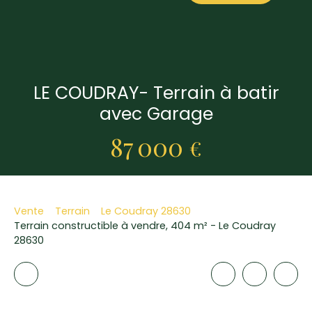
LE COUDRAY- Terrain à batir
avec Garage
87 000
€
Vente
Terrain
Le Coudray 28630
Terrain constructible à vendre, 404 m² - Le Coudray
28630