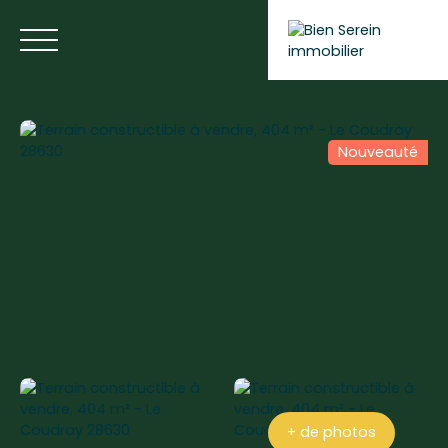
Nouveauté
ACCUEIL
NOS ANNONCES
NOS SERVICES
BLOG
Estimer votre bien
+ de photos