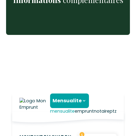
Mensualite
mensualite
emprunt
notaire
ptz