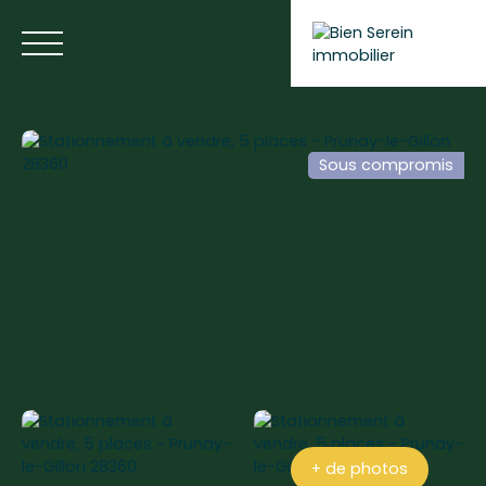
Sous compromis
ACCUEIL
NOS ANNONCES
NOS SERVICES
BLOG
Estimer votre bien
+ de photos