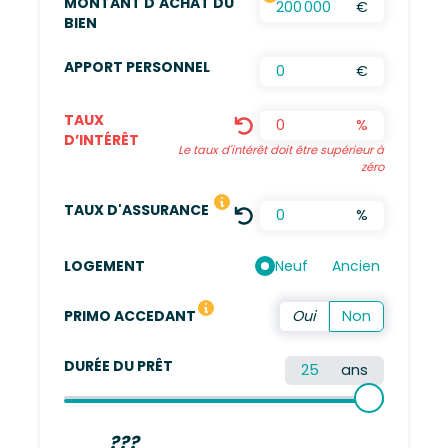
MONTANT D'ACHAT DU
€
FRAIS D’AGENCES INCLUS, FRAIS DE NOTAIRES
BIEN
APPORT PERSONNEL
€
TAUX
%
D’INTÉRÊT
Le taux d'intérêt doit être supérieur à
zéro
LE TAUX DÉFINI EST UNE MOYENN
TAUX D'ASSURANCE
%
Neuf
Ancien
LOGEMENT
Vous n'avez pas été propriétaire de votre résidence 
PRIMO ACCEDANT
DURÉE DU PRÊT
ans
???