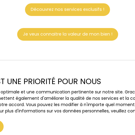
Découvrez nos services exclusifs !
Je veux connaitre la valeur de mon bien !
EST UNE PRIORITÉ POUR NOUS
ce optimale et une communication pertinente sur notre site. Gr
ettent également d'améliorer la qualité de nos services et la con
tre accord. Vous pouvez les modifier à n'importe quel moment via
r plus d'informations sur vos données personnelles, veuillez co
Ensemble, trouvons votre bien idéal !