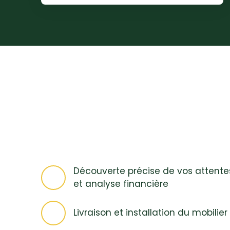
habitables dans un cadre boisé, avec
garage et un bel extérieur ! 🏠 Au rez-de-
chaussée, découvrez : Une entrée
accueillante avec placard,Un spacieux
séjour de 45m² comprenant salon, salle à
manger et cuisine ouverteUn WC
indépendant avec lave-mains Une pièce
indépendante de 35 m² (accès intérieur et
extérieur) avec cuisine, WC et mezzanine
avec bureau. Cet espace polyvalent peut
servir de suite parentale, studio
indépendant pour location, bureau de
télétravail ou pour une profession libérale..
🪜 À l'étage : Un WC indépendant, Une salle
de bain avec double vasque, baignoire et
Découverte précise de vos attente
douche, 3 chambres, ⭐ Côté confort :
Grande terrasse sans vis-à-vis,Jardin
et analyse financière
aménagé et paysagé,Volets roulants
électriques,Poêle,Faile consommation
Livraison et installation du mobilier
énergétique avec un classement en C, 📍
Emplacement idéal : À proximité de l'école