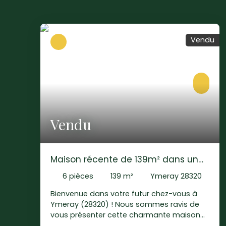
Vendu
Vendu
Maison récente de 139m² dans un
cadre boisé !
6
pièces
139
m²
Ymeray 28320
Bienvenue dans votre futur chez-vous à
Ymeray (28320) ! Nous sommes ravis de
vous présenter cette charmante maison
construite en 2010, offrant 139 m²