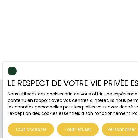
élémentaire et à moins de 5 minutes de
Gallardon, vous aurez accès à toutes les
commodités. La zone commerciale de
Chartres est à seulement 15 minutes, et
vous rejoindrez les portes de Rambouillet
en 20 minutes. N'hésitez pas à contacter
votre agent au Nœud Pap' pour obtenir
plus d'informations et organiser une visite !
🗝🏠
LE RESPECT DE VOTRE VIE PRIVÉE 
Nous utilisons des cookies afin de vous offrir une expérien
contenu en rapport avec vos centres d'intérêt. Ils nous perm
✕
les données personnelles pour lesquelles vous avez donné vo
🏆 DISTINCTION
Élu
l'exception des cookies essentiels à son fonctionnement. Pou
Agence de l'Année 2025
Centre-Val de Loire
Tout accepter
Tout refuser
Personnaliser
+75 ventes / an