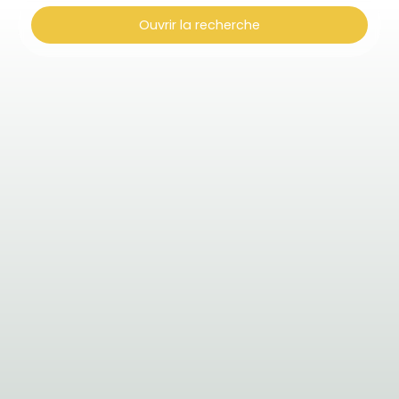
Ouvrir la recherche
Type d'offre
Vente
Type de bien
Maison
Localisation
Vaupillon (28240)
Budget max (€)
Surface min (m²)
Rechercher