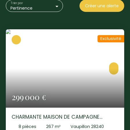
Trier par
Créer une alerte
Pertinence
Exclusivité
299 000
€
CHARMANTE MAISON DE CAMPAGNE
RENOVEE - VAUPILLON !
8
pièces
267
m²
Vaupillon 28240