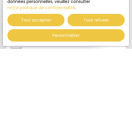
données personnelles, veuillez consulter
notre politique de confidentialité
.
✕
🏆 DISTINCTION
Prénom
Élu
Tout accepter
Tout refuser
Agence de l'Année 2025
Centre-Val de Loire
Nom
Personnaliser
+75 ventes / an
Email
Type d'offre
Vente
Type de bien
Maison
Localisation
Vaupillon (28240)
Budget max (€)
Surface min (m²)