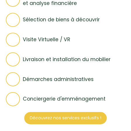
bois. Aucun travaux à prévoir. Ouvertures en PVC
et analyse financière
double vitrage. 📍 Situation géographique
avantageuse La Loupe est à moins de 5 minutes
Sélection de biens à découvrir
en voiture, vous offrant toutes les commodités et
la proximité avec la gare (ligne Paris
Montparnasse - Le Mans). Profitez d'un
Visite Virtuelle / VR
environnement calme en pleine campagne pour
profiter des beaux jours. Cette propriété est
proposée à la vente pour 159 000€, honoraires à
la charge du vendeur. Pour plus d'informations ou
Livraison et installation du mobilier
pour planifier une visite, contactez dès
maintenant votre agent au Nœud Pap' ! 🗝🏠
Démarches administratives
Conciergerie d'emménagement
Découvrez nos services exclusifs !