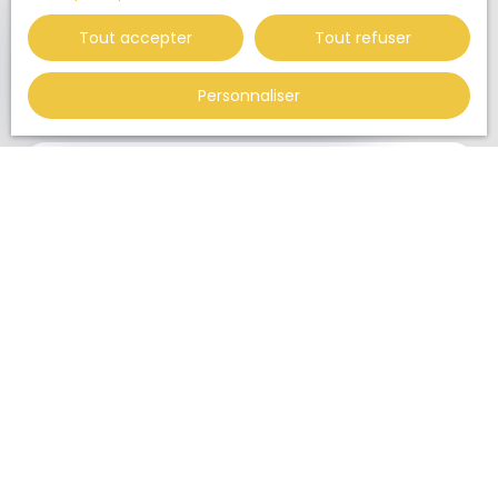
Maison
✕
🏆 DISTINCTION
Élu
Tout accepter
Tout refuser
Localisation
Agence de l'Année 2025
Tréon (28500)
Centre-Val de Loire
Personnaliser
+75 ventes / an
Budget max (€)
Surface min (m²)
Pièces min
J'accepte le traitement de mes données
personnelles conformément au RGPD. Si vous ne
souhaitez pas faire l'objet de prospection
commerciale par voie téléphonique, vous pouvez
vous inscrire gratuitement sur la liste d'opposition
au démarchage téléphonique, prévu par l'article
L223-1 du code de la consommation, sur le site
Internet www.bloctel.gouv.fr ou par courrier
adressé à :