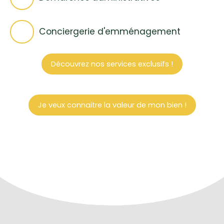
environnantes. N'hésitez pas à contacter votre
agent au Nœud Pap' pour obtenir plus
d'informations et organiser une visite de ce bien !
Conciergerie d'emménagement
🗝🏡
Découvrez nos services exclusifs !
Je veux connaitre la valeur de mon bien !