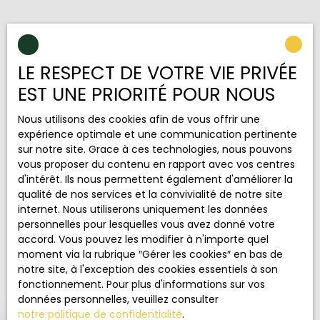
Ensemble, trouvons votre bien
idéal !
LE RESPECT DE VOTRE VIE PRIVÉE
EST UNE PRIORITÉ POUR NOUS
Soyez avertis des biens correspondant à votre
Nous utilisons des cookies afin de vous offrir une
recherche !
expérience optimale et une communication pertinente
sur notre site. Grace à ces technologies, nous pouvons
vous proposer du contenu en rapport avec vos centres
Prénom
d'intérêt. Ils nous permettent également d'améliorer la
qualité de nos services et la convivialité de notre site
Nom
internet. Nous utiliserons uniquement les données
personnelles pour lesquelles vous avez donné votre
accord. Vous pouvez les modifier à n'importe quel
Email
moment via la rubrique ″Gérer les cookies″ en bas de
notre site, à l'exception des cookies essentiels à son
Type d'offre
Vente
fonctionnement. Pour plus d'informations sur vos
données personnelles, veuillez consulter
Type de bien
notre politique de confidentialité
.