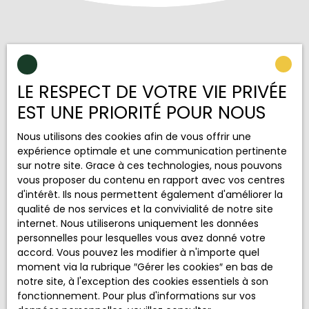
Ensemble, trouvons votre bien
LE RESPECT DE VOTRE VIE PRIVÉE
idéal !
EST UNE PRIORITÉ POUR NOUS
Soyez avertis des biens correspondant à votre
Nous utilisons des cookies afin de vous offrir une
recherche !
expérience optimale et une communication pertinente
sur notre site. Grace à ces technologies, nous pouvons
vous proposer du contenu en rapport avec vos centres
Prénom
d'intérêt. Ils nous permettent également d'améliorer la
qualité de nos services et la convivialité de notre site
internet. Nous utiliserons uniquement les données
Nom
personnelles pour lesquelles vous avez donné votre
accord. Vous pouvez les modifier à n'importe quel
Email
moment via la rubrique ″Gérer les cookies″ en bas de
notre site, à l'exception des cookies essentiels à son
fonctionnement. Pour plus d'informations sur vos
Type d'offre
Vente