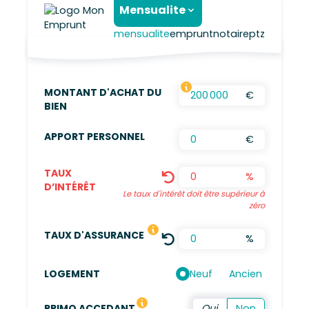
Mensualite
mensualite
emprunt
notaire
ptz
MONTANT D'ACHAT DU
€
FRAIS D’AGENCES INCLUS, FRAIS DE NOTAIRES
BIEN
APPORT PERSONNEL
€
TAUX
%
D’INTÉRÊT
Le taux d'intérêt doit être supérieur à
zéro
LE TAUX DÉFINI EST UNE MOYENN
TAUX D'ASSURANCE
%
Neuf
Ancien
LOGEMENT
Vous n'avez pas été propriétaire de votre résidence 
PRIMO ACCEDANT