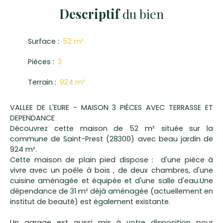
Descriptif
du bien
Surface
:
52
m²
Pièces
:
3
Terrain
:
924
m²
VALLEE DE L'EURE - MAISON 3 PIÈCES AVEC TERRASSE ET
DEPENDANCE
Découvrez cette maison de 52 m² située sur la
commune de Saint-Prest (28300) avec beau jardin de
924 m².
Cette maison de plain pied dispose : d'une pièce à
vivre avec un poêle à bois , de deux chambres, d'une
cuisine aménagée et équipée et d'une salle d'eau.Une
dépendance de 31 m² déjà aménagée (actuellement en
institut de beauté) est également existante.
Un garage est aussi mis à votre disposition pour