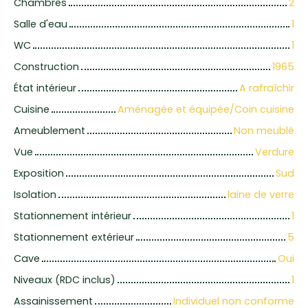
Chambres
2
Salle d'eau
1
WC
1
Construction
1965
État intérieur
A rafraîchir
Cuisine
Aménagée et équipée/Coin cuisine
Ameublement
Non meublé
Vue
Verdure
Exposition
Sud
Isolation
laine de verre
Stationnement intérieur
1
Stationnement extérieur
5
Cave
Oui
Niveaux (RDC inclus)
1
Assainissement
Individuel non conforme