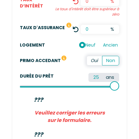
%
D’INTÉRÊT
Le taux d'intérêt doit être supérieur à
zéro
LE TAUX DÉFINI EST UNE MOYENN
TAUX D'ASSURANCE
%
Neuf
Ancien
LOGEMENT
Vous n'avez pas été propriétaire de votre résidence 
PRIMO ACCEDANT
DURÉE DU PRÊT
ans
???
Veuillez corriger les erreurs
sur le formulaire.
???