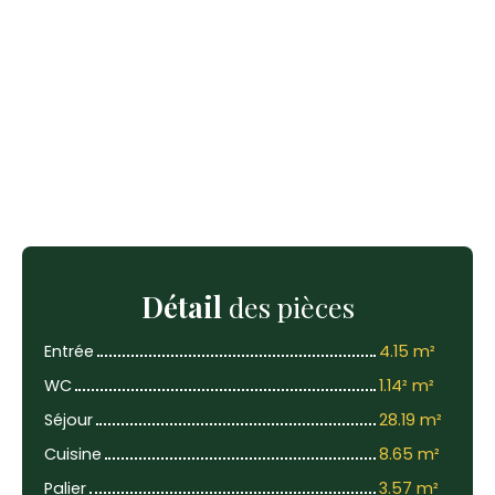
Détail
des pièces
Entrée
4.15 m²
WC
1.14² m²
Séjour
28.19 m²
Cuisine
8.65 m²
Palier
3.57 m²