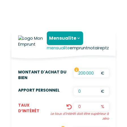
Mensualite
mensualite
emprunt
notaire
ptz
MONTANT D'ACHAT DU
€
FRAIS D’AGENCES INCLUS, FRAIS DE NOTAIRES
BIEN
APPORT PERSONNEL
€
TAUX
%
D’INTÉRÊT
Le taux d'intérêt doit être supérieur à
zéro