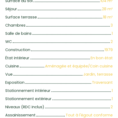
Surface au sol
104
m²
Séjour
28
m²
Surface terrasse
18
m²
Chambres
3
Salle de bains
1
WC
2
Construction
1979
État intérieur
En bon état
Cuisine
Aménagée et équipée/Coin cuisine
Vue
Jardin, terrasse
Exposition
Traversant
Stationnement intérieur
1
Stationnement extérieur
1
Niveaux (RDC inclus)
2
Assainissement
Tout à l'égout conforme