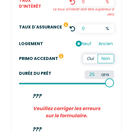
TAUX
%
D’INTÉRÊT
Le taux d'intérêt doit être supérieur à
zéro
LE TAUX DÉFINI EST UNE MOYENN
TAUX D'ASSURANCE
%
Neuf
Ancien
LOGEMENT
Vous n'avez pas été propriétaire de votre résidence 
PRIMO ACCEDANT
DURÉE DU PRÊT
ans
???
Veuillez corriger les erreurs
sur le formulaire.
???