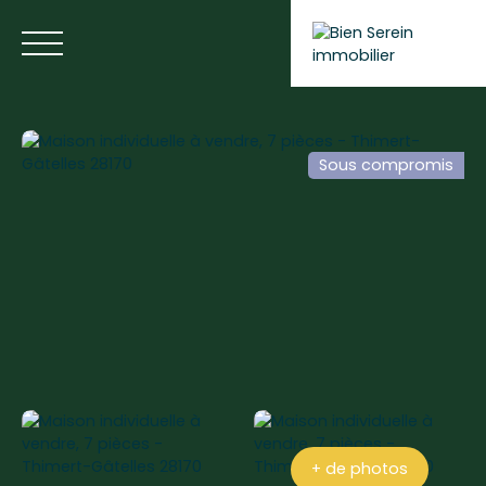
Sous compromis
ACCUEIL
NOS ANNONCES
NOS SERVICES
BLOG
Estimer votre bien
+ de photos