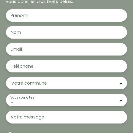
vous dans les plus brefs délais.
Prénom
Nom
Email
Téléphone
Votre commune
Vous souhaitez
-
Votre message