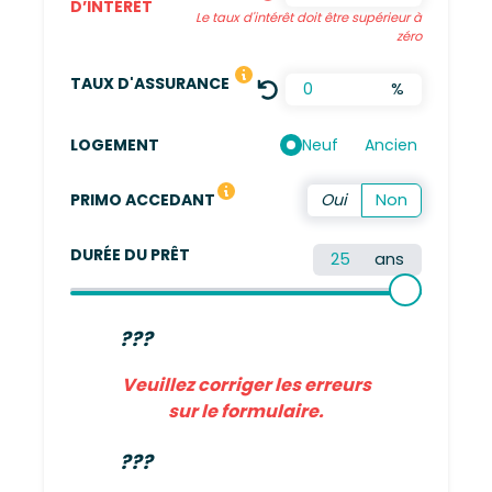
D’INTÉRÊT
Le taux d'intérêt doit être supérieur à
zéro
LE TAUX DÉFINI EST UNE MOYENN
TAUX D'ASSURANCE
%
Neuf
Ancien
LOGEMENT
Vous n'avez pas été propriétaire de votre résidence 
PRIMO ACCEDANT
DURÉE DU PRÊT
ans
???
Veuillez corriger les erreurs
sur le formulaire.
???