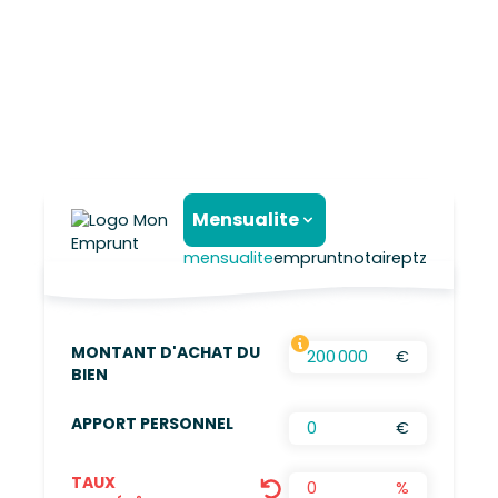
Mensualite
mensualite
emprunt
notaire
ptz
MONTANT D'ACHAT DU
€
FRAIS D’AGENCES INCLUS, FRAIS DE NOTAIRES
BIEN
APPORT PERSONNEL
€
TAUX
%