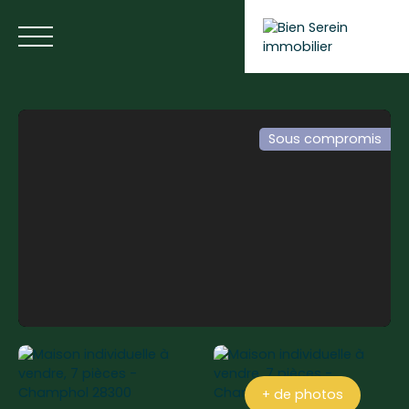
Sous compromis
ACCUEIL
NOS ANNONCES
NOS SERVICES
BLOG
Estimer votre bien
+ de photos