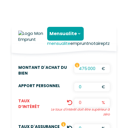
Mensualite
mensualite
emprunt
notaire
ptz
MONTANT D'ACHAT DU
€
FRAIS D’AGENCES INCLUS, FRAIS DE NOTAIRES
BIEN
APPORT PERSONNEL
€
TAUX
%
D’INTÉRÊT
Le taux d'intérêt doit être supérieur à
zéro
LE TAUX DÉFINI EST UNE MOYENN
TAUX D'ASSURANCE