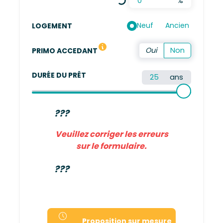
%
Neuf
Ancien
LOGEMENT
Vous n'avez pas été propriétaire de votre résidence 
PRIMO ACCEDANT
DURÉE DU PRÊT
ans
???
Veuillez corriger les erreurs
sur le formulaire.
???
Proposition sur mesure