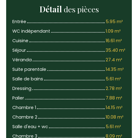
Détail
des pièces
Entrée
5.95 m²
WC indépendant
1.09 m²
Cuisine
16.61 m²
Séjour
35.40 m²
Véranda
27.4 m²
Suite parentale
14.35 m²
Salle de bains
5.61 m²
Dressing
2.78 m²
Palier
7.88 m²
Chambre 1
14.15 m²
Chambre 2
10.08 m²
Salle d'eau + wc
5.61 m²
Chambre 3
8.09 m²