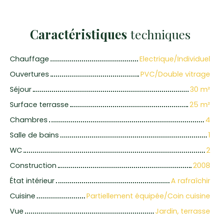
Caractéristiques
techniques
Chauffage
Electrique/Individuel
Ouvertures
PVC/Double vitrage
Séjour
30
m²
Surface terrasse
25
m²
Chambres
4
Salle de bains
1
WC
2
Construction
2008
État intérieur
A rafraîchir
Cuisine
Partiellement équipée/Coin cuisine
Vue
Jardin, terrasse