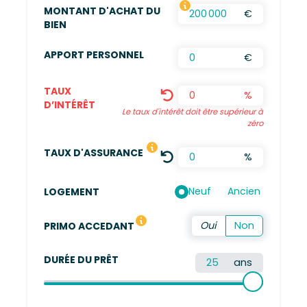
MONTANT D'ACHAT DU
€
FRAIS D’AGENCES INCLUS, FRAIS DE NOTAIRES
BIEN
APPORT PERSONNEL
€
TAUX
%
D’INTÉRÊT
Le taux d'intérêt doit être supérieur à
zéro
LE TAUX DÉFINI EST UNE MOYENN
TAUX D'ASSURANCE
%
Neuf
Ancien
LOGEMENT
Vous n'avez pas été propriétaire de votre résidence 
PRIMO ACCEDANT
DURÉE DU PRÊT
ans