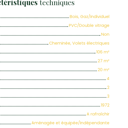
téristiques
techniques
Bois, Gaz/Individuel
PVC/Double vitrage
Non
Cheminée, Volets électriques
106
m²
27
m²
20
m²
4
2
3
1972
A rafraîchir
Aménagée et équipée/Indépendante