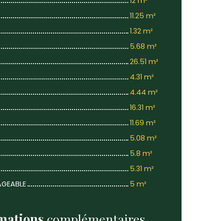
12 m²
11.25 m²
1.32 m²
5.68 m²
26.51 m²
4.31 m²
4.44 m²
16.31 m²
11.69 m²
5.08 m²
5.8 m²
5.31 m²
AGEABLE
5 m²
mations
complémentaires