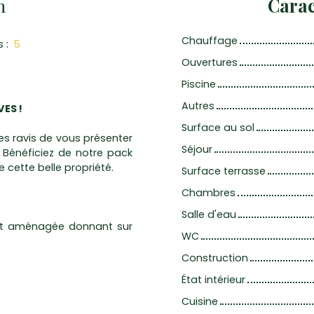
n
Carac
Chauffage
s
:
5
Ouvertures
Piscine
Autres
ES !
Surface au sol
s ravis de vous présenter
Séjour
Bénéficiez de notre pack
e cette belle propriété.
Surface terrasse
Chambres
Salle d'eau
 et aménagée donnant sur
WC
Construction
État intérieur
Cuisine