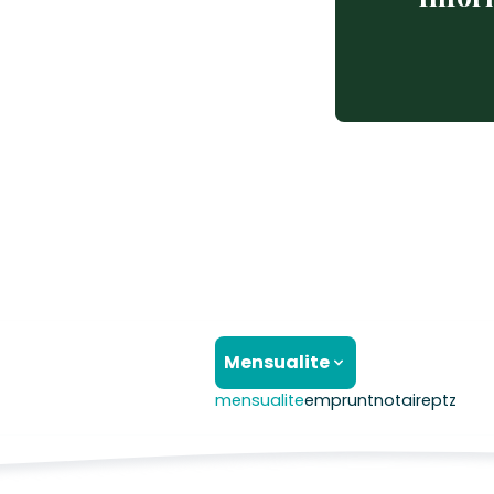
Mensualite
mensualite
emprunt
notaire
ptz