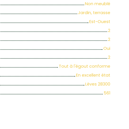
Non meublé
Jardin, terrasse
Est-Ouest
2
2
Oui
2
Tout à l'égout conforme
En excellent état
Lèves 28300
561