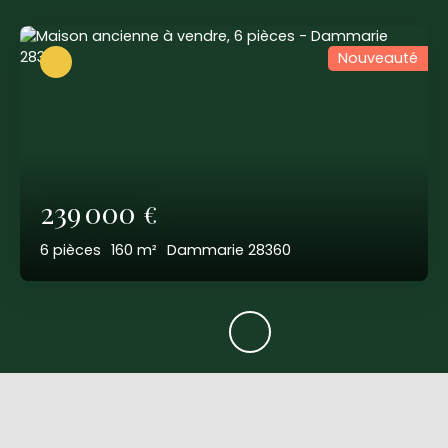
Nouveauté
239 000
€
6
pièces
160
m²
Dammarie 28360