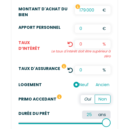
MONTANT D'ACHAT DU
€
FRAIS D’AGENCES INCLUS, FRAIS DE NOTAIRES
BIEN
APPORT PERSONNEL
€
TAUX
%
D’INTÉRÊT
Le taux d'intérêt doit être supérieur à
zéro
LE TAUX DÉFINI EST UNE MOYENN
TAUX D'ASSURANCE
%
Neuf
Ancien
LOGEMENT
Vous n'avez pas été propriétaire de votre résidence 
PRIMO ACCEDANT
DURÉE DU PRÊT
ans