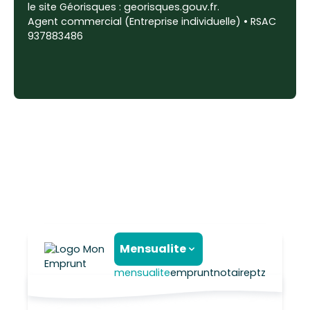
le site Géorisques : georisques.gouv.fr.
Agent commercial (Entreprise individuelle) • RSAC
937883486
Mensualite
mensualite
emprunt
notaire
ptz