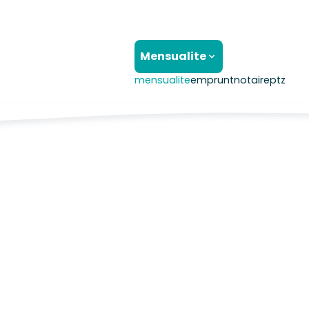
Mensualite
mensualite
emprunt
notaire
ptz
D’AGENCES INCLUS, FRAIS DE NOTAIRES ET BANQUES 
 EST UNE MOYENNE