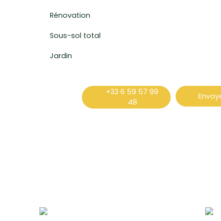
Rénovation
Sous-sol total
Jardin
+33 6 59 57 99
Envoye
48