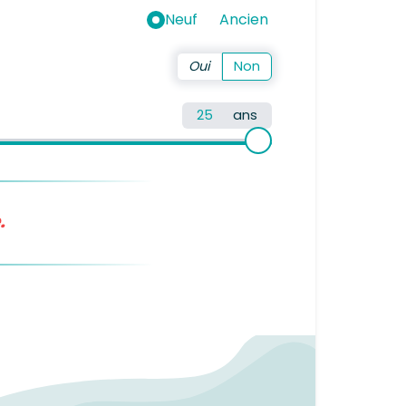
Neuf
Ancien
ans
.