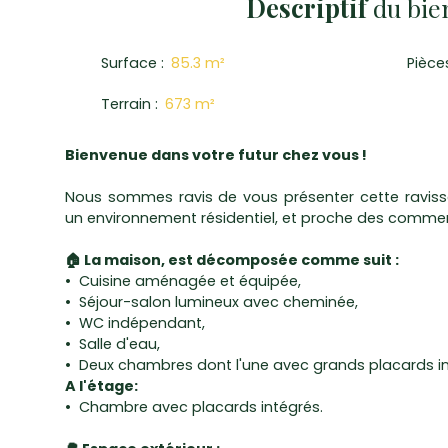
Descriptif
du bie
Surface
:
85.3
m²
Pièce
Terrain
:
673
m²
Bienvenue dans votre futur chez vous !
Nous sommes ravis de vous présenter cette raviss
un environnement résidentiel, et proche des commerc
🏠 La maison, est décomposée comme suit :
Cuisine aménagée et équipée,
Séjour-salon lumineux avec cheminée,
WC indépendant,
Salle d'eau,
Deux chambres dont l'une avec grands placards in
A l'étage:
Chambre avec placards intégrés.