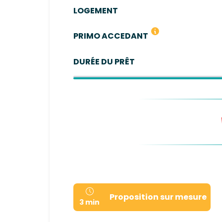
LOGEMENT
Vous n'avez pas été propriétaire de votre
PRIMO ACCEDANT
DURÉE DU PRÊT
Proposition sur mesure
3 min