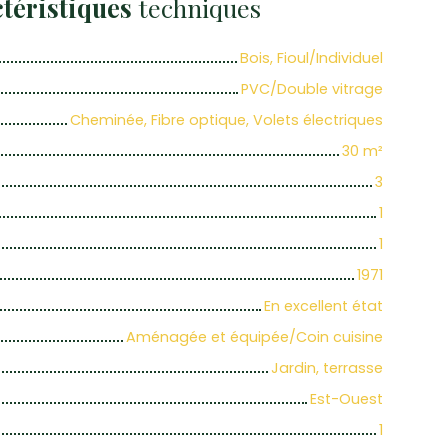
téristiques
techniques
Bois, Fioul/Individuel
PVC/Double vitrage
Cheminée, Fibre optique, Volets électriques
30
m²
3
1
1
1971
En excellent état
Aménagée et équipée/Coin cuisine
Jardin, terrasse
Est-Ouest
1