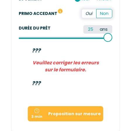
Vous n'avez pas été propriétaire de votre résidence 
PRIMO ACCEDANT
DURÉE DU PRÊT
ans
???
Veuillez corriger les erreurs
sur le formulaire.
???
Proposition sur mesure
3 min