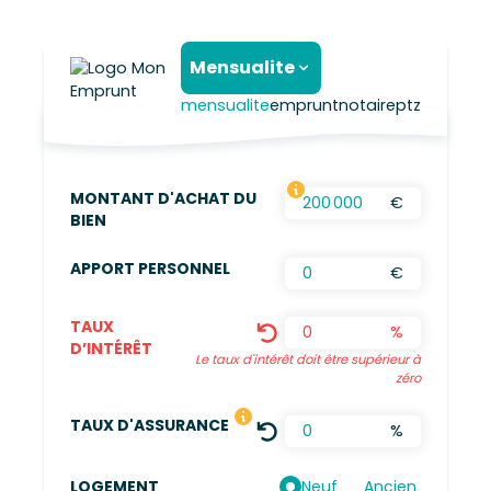
Mensualite
mensualite
emprunt
notaire
ptz
MONTANT D'ACHAT DU
€
FRAIS D’AGENCES INCLUS, FRAIS DE NOTAIRES
BIEN
APPORT PERSONNEL
€
TAUX
%
D’INTÉRÊT
Le taux d'intérêt doit être supérieur à
zéro
LE TAUX DÉFINI EST UNE MOYENN
TAUX D'ASSURANCE
%
Neuf
Ancien
LOGEMENT