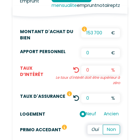
mensualite
emprunt
notaire
ptz
MONTANT D'ACHAT DU
€
FRAIS D’AGENCES INCLUS, FRAIS DE NOTAIRES
BIEN
APPORT PERSONNEL
€
TAUX
%
D’INTÉRÊT
Le taux d'intérêt doit être supérieur à
zéro
LE TAUX DÉFINI EST UNE MOYENN
TAUX D'ASSURANCE
%
Neuf
Ancien
LOGEMENT
Vous n'avez pas été propriétaire de votre résidence 
PRIMO ACCEDANT