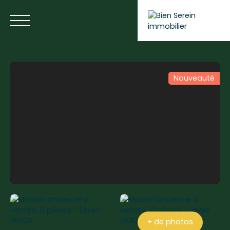
Nouveauté
ACCUEIL
NOS ANNONCES
NOS SERVICES
BLOG
Estimer votre bien
+ de photos