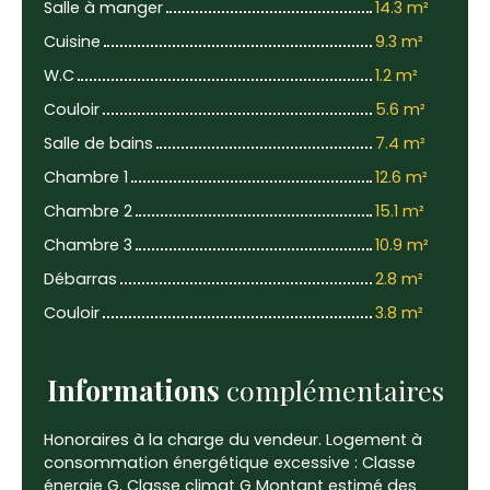
Salle à manger
14.3 m²
Cuisine
9.3 m²
W.C
1.2 m²
Couloir
5.6 m²
Salle de bains
7.4 m²
Chambre 1
12.6 m²
Chambre 2
15.1 m²
Chambre 3
10.9 m²
Débarras
2.8 m²
Couloir
3.8 m²
Informations
complémentaires
Honoraires à la charge du vendeur. Logement à
consommation énergétique excessive : Classe
énergie G, Classe climat G Montant estimé des