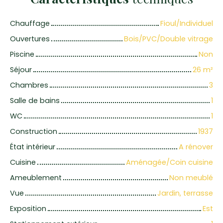
Chauffage
Fioul/Individuel
Ouvertures
Bois/PVC/Double vitrage
Piscine
Non
Séjour
26
m²
Chambres
3
Salle de bains
1
WC
1
Construction
1937
État intérieur
A rénover
Cuisine
Aménagée/Coin cuisine
Ameublement
Non meublé
Vue
Jardin, terrasse
Exposition
Est