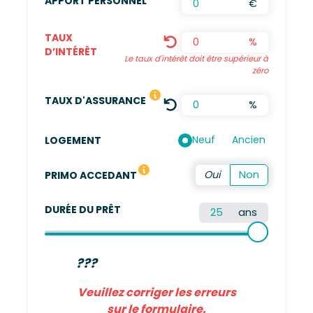
APPORT PERSONNEL
€
TAUX
%
D’INTÉRÊT
Le taux d'intérêt doit être supérieur à
zéro
LE TAUX DÉFINI EST UNE MOYENN
TAUX D'ASSURANCE
%
Neuf
Ancien
LOGEMENT
Vous n'avez pas été propriétaire de votre résidence 
PRIMO ACCEDANT
DURÉE DU PRÊT
ans
???
Veuillez corriger les erreurs
sur le formulaire.