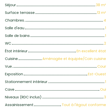
Séjour
38
m²
Surface terrasse
13
m²
Chambres
4
Salle d'eau
1
Salle de bains
1
WC
2
État intérieur
En excellent état
Cuisine
Aménagée et équipée/Coin cuisine
Vue
Cour
Exposition
Est-Ouest
Stationnement intérieur
1
Cave
Oui
Niveaux (RDC inclus)
3
Assainissement
Tout à l'égout conforme