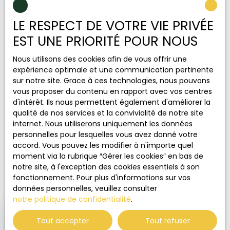
Ensemble, trouvons votre bien
LE RESPECT DE VOTRE VIE PRIVÉE
idéal !
EST UNE PRIORITÉ POUR NOUS
Nous utilisons des cookies afin de vous offrir une
Soyez avertis des biens correspondant à votre
expérience optimale et une communication pertinente
recherche !
sur notre site. Grace à ces technologies, nous pouvons
vous proposer du contenu en rapport avec vos centres
d'intérêt. Ils nous permettent également d'améliorer la
Prénom
qualité de nos services et la convivialité de notre site
internet. Nous utiliserons uniquement les données
Nom
personnelles pour lesquelles vous avez donné votre
accord. Vous pouvez les modifier à n'importe quel
moment via la rubrique ″Gérer les cookies″ en bas de
Email
notre site, à l'exception des cookies essentiels à son
fonctionnement. Pour plus d'informations sur vos
Type d'offre
données personnelles, veuillez consulter
Vente
notre politique de confidentialité
.
✕
Type de bien
🏆 DISTINCTION
Immeuble
Élu
Tout accepter
Tout refuser
Agence de l'Année 2025