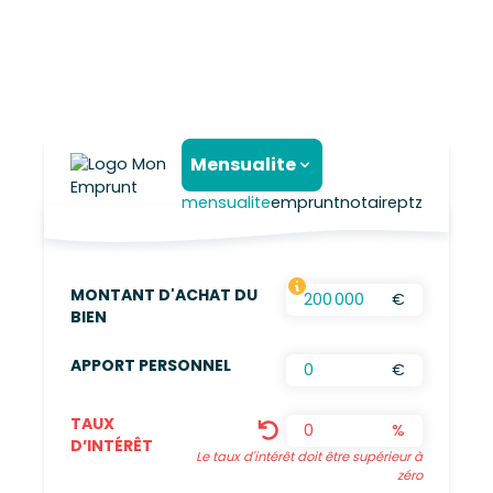
Mensualite
mensualite
emprunt
notaire
ptz
MONTANT D'ACHAT DU
€
FRAIS D’AGENCES INCLUS, FRAIS DE NOTAIRES
BIEN
APPORT PERSONNEL
€
TAUX
%
D’INTÉRÊT
Le taux d'intérêt doit être supérieur à
zéro