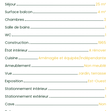
Séjour
25
m²
Surface balcon
4
m²
Chambres
2
Salle de bains
1
WC
1
Construction
1965
État intérieur
A rénover
Cuisine
Aménagée et équipée/Indépendante
Ameublement
Non meublé
Vue
Jardin, terrasse
Exposition
Est-Ouest
Stationnement intérieur
1
Stationnement extérieur
1
Cave
Non