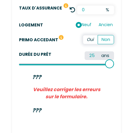
LE TAUX DÉFINI EST UNE MOYENN
TAUX D'ASSURANCE
%
Neuf
Ancien
LOGEMENT
Vous n'avez pas été propriétaire de votre résidence 
PRIMO ACCEDANT
DURÉE DU PRÊT
ans
???
Veuillez corriger les erreurs
sur le formulaire.
???