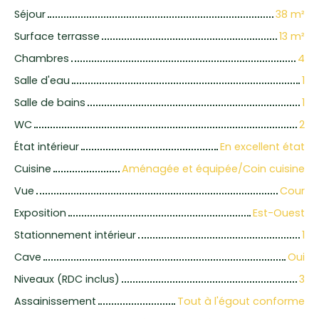
Séjour
38
m²
Surface terrasse
13
m²
Chambres
4
Salle d'eau
1
Salle de bains
1
WC
2
État intérieur
En excellent état
Cuisine
Aménagée et équipée/Coin cuisine
Vue
Cour
Exposition
Est-Ouest
Stationnement intérieur
1
Cave
Oui
Niveaux (RDC inclus)
3
Assainissement
Tout à l'égout conforme