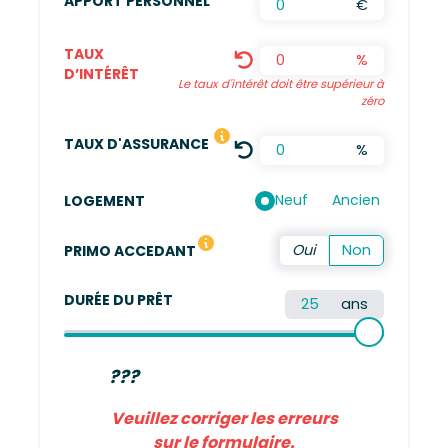
APPORT PERSONNEL
€
TAUX
%
D’INTÉRÊT
Le taux d'intérêt doit être supérieur à
zéro
LE TAUX DÉFINI EST UNE MOYENN
TAUX D'ASSURANCE
%
Neuf
Ancien
LOGEMENT
Vous n'avez pas été propriétaire de votre résidence 
PRIMO ACCEDANT
DURÉE DU PRÊT
ans
???
Veuillez corriger les erreurs
sur le formulaire.