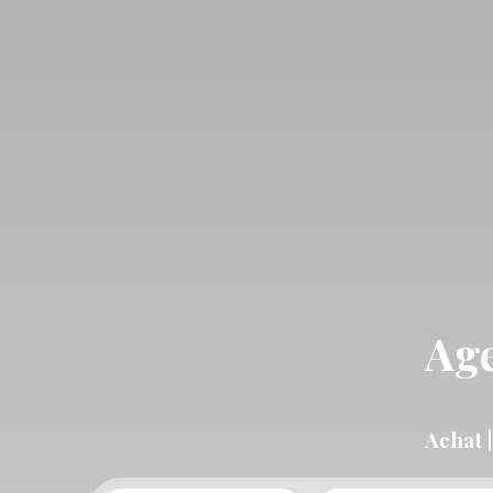
Age
Achat |