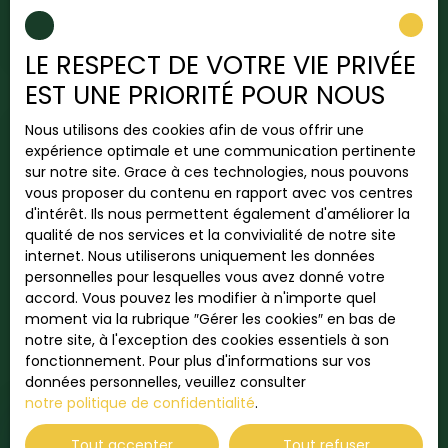
COUP DE COEUR - T2 PROCHE GARE DE CHARTRES🏢 Il
l’appartement comme si vous y étiez. 2) Dépot
est composé de :Un séjour, salon Une
dossier locataire : Déposez votre dossier 100%
chambre Une cuisine ouverte Une salle de bain Un
dématérialisé directement sur l'annonce de notre
LE RESPECT DE VOTRE VIE PRIVÉE
WC indépendant Cet appartement bénéficie d'un
site internet Bien Serein immobilier 3) Acceptation
EST UNE PRIORITÉ POUR NOUS
chauffage individuel alimenté au gaz ⭐ Côté
dossier : Nous vous contactons dans les 24/48h
confort : Très lumineux Une loggia Deux places de
pour organiser une visite. 4) Visite : Nous
Nous utilisons des cookies afin de vous offrir une
parking souterrainExposition SUD 📍Emplacement
organisons les visites par ordre de dossier
expérience optimale et une communication pertinente
et commodités : Situé à proximité de nombreuses
accepté, N'hésitez pas à contacter votre agent
sur notre site. Grace à ces technologies, nous pouvons
commodités et à deux pas de la gare SNCF de
au Noeud Pap si vous avez des questions
Loué
vous proposer du contenu en rapport avec vos centres
Chartres, cet appartement est idéal pour une vie
complémentaire. Bien Serein immobilier, à vos
d'intérêt. Ils nous permettent également d'améliorer la
urbaine agréable. À 5 minutes à pied, vous
côtés pour un projet maitrisé !
qualité de nos services et la convivialité de notre site
trouverez des écoles, des commerces, des
internet. Nous utiliserons uniquement les données
restaurants et des services de santé. À 10 minutes
personnelles pour lesquelles vous avez donné votre
à pied, un parc et un jardin vous invitent à des
accord. Vous pouvez les modifier à n'importe quel
promenades ressourçantes. À 5 minutes en
moment via la rubrique ″Gérer les cookies″ en bas de
voiture, un hôpital et plusieurs crèches,
Loué
notre site, à l'exception des cookies essentiels à son
maternelles, collèges et médecins généralistes
fonctionnement. Pour plus d'informations sur vos
sont à votre disposition. 💲Conditions de location
données personnelles, veuillez consulter
:Loyer : 630€/mois charges comprises (inclut : eau
notre politique de confidentialité
.
froide/ entretient des parties communes/ Taxe
Appartement 2 pièces avec grande
✕
ordure ménagère)Dépôt de garantie : 1 mois de
🏆 DISTINCTION
terrasse
Élu
Tout accepter
Tout refuser
loyer hors charges 💖Interéssé(e) ? Voici