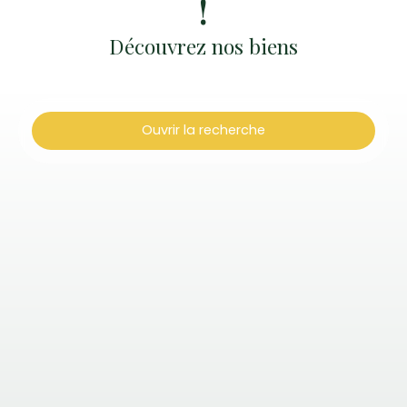
!
Découvrez nos biens
Ouvrir la recherche
Type d'offre
Location
Type de bien
Maison, Appartement
Localisation
Loyer max (€/mois)
Surface min (m²)