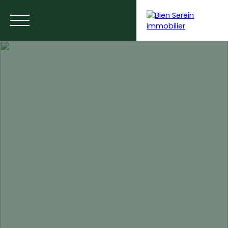
ACCUEIL
NOS ANNONCES
NOS SERVICES
BLOG
Estimer votre bien