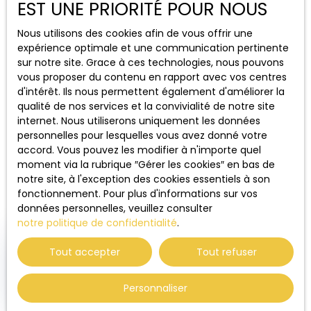
EST UNE PRIORITÉ POUR NOUS
Vivre à Chartres représente aujourd’hui une
Nous utilisons des cookies afin de vous offrir une
opportunité idéale pour celles et ceux qui
expérience optimale et une communication pertinente
souhaitent concilier q
ualité de vie, accessibilité
sur notre site. Grace à ces technologies, nous pouvons
et perspectives d’avenir
. Entre cadre de vie
vous proposer du contenu en rapport avec vos centres
agréable, dynamisme local et attractivité du
d'intérêt. Ils nous permettent également d'améliorer la
marché de l’immobilier à Chartres, la ville coche
qualité de nos services et la convivialité de notre site
toutes les cases d’un projet réussi. Pour
internet. Nous utiliserons uniquement les données
concrétiser votre installation et être accompagné
personnelles pour lesquelles vous avez donné votre
à chaque étape, contactez Bien Serein au
02 37
accord. Vous pouvez les modifier à n'importe quel
22 12 30
: nous serons ravis de vous guider dans
moment via la rubrique ″Gérer les cookies″ en bas de
votre projet et de vous aider à trouver la
notre site, à l'exception des cookies essentiels à son
résidence qui vous correspond parfaitement.
fonctionnement. Pour plus d'informations sur vos
données personnelles, veuillez consulter
notre politique de confidentialité
.
Nous contacter
✕
🏆 DISTINCTION
Élu
Tout accepter
Tout refuser
Agence de l'Année 2025
Centre-Val de Loire
Personnaliser
+75 ventes / an