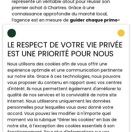
représente un véritable atout pour réussir son
premier achat à Chartres. Grâce à une
connaissance approfondie du marché local,
l’agence est en mesure de
guider chaque primo-
accédant
vers les biens les plus adaptés à ses
besoins, ses objectifs et son budget. Les
conseillers analysent les tendances du marché,
LE RESPECT DE VOTRE VIE PRIVÉE
évaluent les opportunités et sécurisent chaque
étape du processus d’achat.
EST UNE PRIORITÉ POUR NOUS
Au-delà de la recherche du bien idéal, l’agence
Nous utilisons des cookies afin de vous offrir une
accompagne ses clients dans les démarches
expérience optimale et une communication pertinente
financières, administratives et juridiques. De la
sur notre site. Grace à ces technologies, nous pouvons
définition du budget à la négociation, jusqu’à la
vous proposer du contenu en rapport avec vos centres
signature chez le notaire, Bien Serein Immobilier
d'intérêt. Ils nous permettent également d'améliorer la
assure un
suivi complet et transparent
.
qualité de nos services et la convivialité de notre site
internet. Nous utiliserons uniquement les données
L’objectif est simple :
offrir un parcours serein,
personnelles pour lesquelles vous avez donné votre
efficace et sécurisant
aux primo-accédants qui
accord. Vous pouvez les modifier à n'importe quel
souhaitent concrétiser leur projet immobilier à
moment via la rubrique ″Gérer les cookies″ en bas de
Chartres.
notre site, à l'exception des cookies essentiels à son