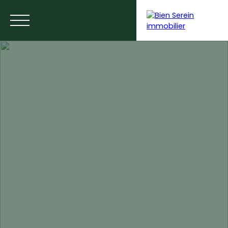
ACCUEIL
NOS ANNONCES
NOS SERVICES
BLOG
Estimer votre bien